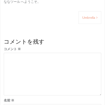
ななツール へようこそ。
投
Umbrella
稿
ナ
ビ
コメントを残す
ゲ
コメント
※
ー
シ
ョ
ン
名前
※