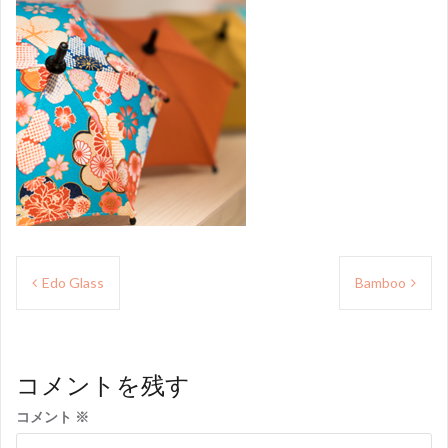
投
Edo Glass
Bamboo
稿
ナ
ビ
コメントを残す
ゲ
コメント
※
ー